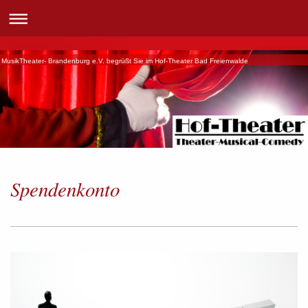
MusikTheater- Brandenburg e.V. begrüßt Sie im Hof-Theater Bad Freienwalde
Spendenkonto