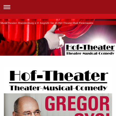
MusikTheater- Brandenburg e.V. begrüßt Sie im Hof-Theater Bad Freienwalde