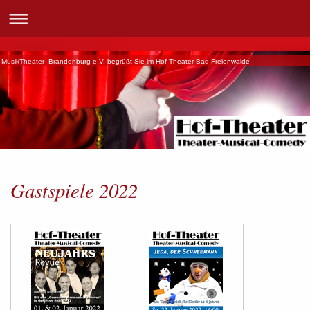
MusikTheater- Brandenburg e.V. begrüßt Sie im Hof-Theater Bad Freienwalde
Gastspiele 2022