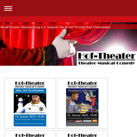
MusikTheater- Brandenburg e.V. begrüßt Sie im Hof-Theater Bad Freienwalde