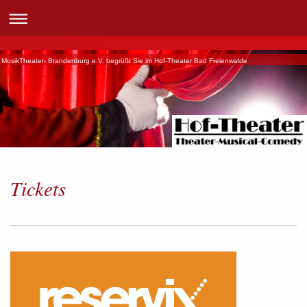
MusikTheater- Brandenburg e.V. begrüßt Sie im Hof-Theater Bad Freienwalde
Tickets