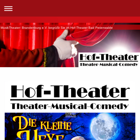
MusikTheater- Brandenburg e.V. begrüßt Sie im Hof-Theater Bad Freienwalde